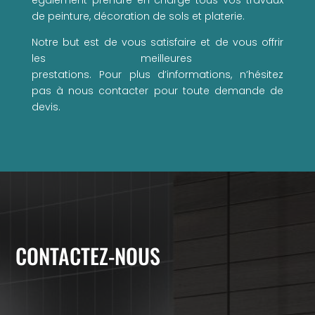
également prendre en charge tous vos travaux
de peinture, décoration de sols et platerie.
Notre
but
est
de
vous
satisfaire
et
de
vous
offrir
les
meilleures
prestations
.
Pour
plus
d’informations
, n’hésitez
pas à nous contacter pour toute demande de
devis.
CONTACTEZ-NOUS